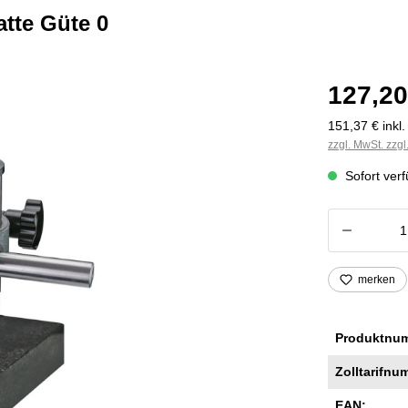
atte Güte 0
127,20
151,37 € inkl
zzgl. MwSt. zzg
Sofort verf
Produkt
merken
Produktnu
Zolltarifnu
EAN: