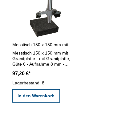
Messtisch 150 x 150 mm mit Granitplatte Güte 0
Messtisch 150 x 150 mm mit
Granitplatte - mit Granitplatte,
Güte 0 - Aufnahme 8 mm -
Säule Ø 22 x 160 mm -
97,20 €*
Ausladung 40 mm Messtisch:
150 x 150 mm max. Messhöhe:
Lagerbestand: 8
120 mm
In den Warenkorb