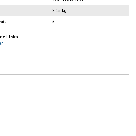
2,15 kg
nd:
5
de Links:
en