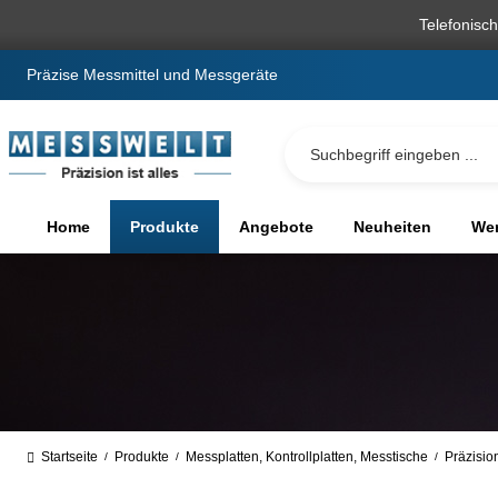
springen
Zur Hauptnavigation springen
Telefonisc
Präzise Messmittel und Messgeräte
Home
Produkte
Angebote
Neuheiten
We
Startseite
Produkte
Messplatten, Kontrollplatten, Messtische
Präzisio
/
/
/