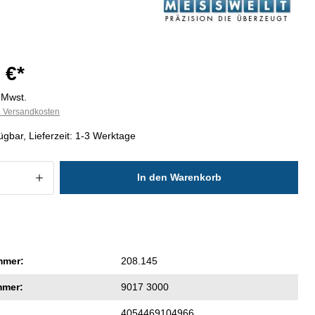
 €*
. Mwst.
l. Versandkosten
ügbar, Lieferzeit: 1-3 Werktage
 Anzahl: Gib den gewünschten Wert ein
In den Warenkorb
mmer:
208.145
mmer:
9017 3000
4054469104966