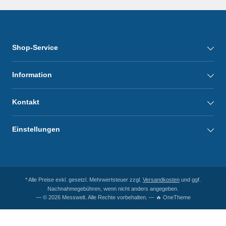
Shop-Service
Information
Kontakt
Einstellungen
* Alle Preise exkl. gesetzl. Mehrwertsteuer zzgl.
Versandkosten
und ggf.
Nachnahmegebühren, wenn nicht anders angegeben.
— © 2026 Messwelt. Alle Rechte vorbehalten. — 🔥 OneTheme