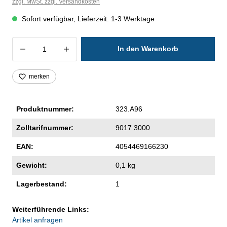
zzgl. MwSt. zzgl. Versandkosten
Sofort verfügbar, Lieferzeit: 1-3 Werktage
Produkt Anzahl: Gib den gewünschten Wer
In den Warenkorb
merken
Produktnummer:
323.A96
Zolltarifnummer:
9017 3000
EAN:
4054469166230
Gewicht:
0,1 kg
Lagerbestand:
1
Weiterführende Links:
Artikel anfragen