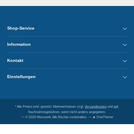
Shop-Service
Information
Kontakt
Einstellungen
* Alle Preise exkl. gesetzl. Mehrwertsteuer zzgl.
Versandkosten
und ggf.
Nachnahmegebühren, wenn nicht anders angegeben.
— © 2026 Messwelt. Alle Rechte vorbehalten. — 🔥 OneTheme