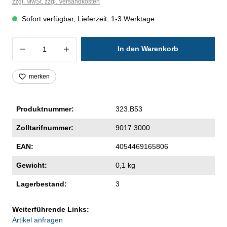
zzgl. MwSt. zzgl. Versandkosten
Sofort verfügbar, Lieferzeit: 1-3 Werktage
Produkt Anzahl: Gib den gewünschten Wer
In den Warenkorb
merken
Produktnummer:
323.B53
Zolltarifnummer:
9017 3000
EAN:
4054469165806
Gewicht:
0,1 kg
Lagerbestand:
3
Weiterführende Links:
Artikel anfragen