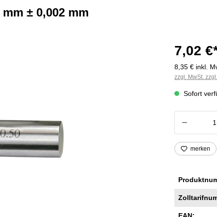
17 mm ± 0,002 mm
7,02 €
8,35 € inkl. M
zzgl. MwSt. zzg
Sofort verf
Produkt
merken
Produktnu
Zolltarifnu
EAN: