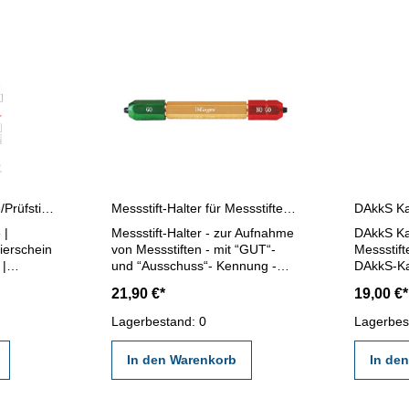
Kalibrierung Messstifte/Prüfstifte einzeln
Messstift-Halter für Messstifte 5,0 - 14,0 mm
 |
Messstift-Halter - zur Aufnahme
DAkkS Kal
rierschein
von Messstiften - mit “GUT“-
Messstift
 |
und “Ausschuss“- Kennung -
DAkkS-Kal
 erstellt
Länge 145 mm - für Messstifte
Prüfstifte
21,90 €*
19,00 €*
or- nach
5,0 - 14,0 mm
20,00 mm - erstellt durch
ten von
Kalibrier
Lagerbestand: 0
Lagerbes
er nach
gültigen 
ormen
VDI/VDE/
In den Warenkorb
In de
angegeb