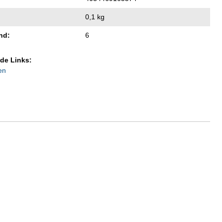
0,1 kg
nd:
6
de Links:
en