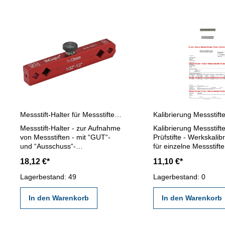
Messstift-Halter für Messstifte 1 - 13 mm
Messstift-Halter - zur Aufnahme
Kalibrierung Messstifte
von Messstiften - mit “GUT“-
Prüfstifte - Werkskalib
und “Ausschuss“-
für einzelne Messstifte
Kennzeichnung - Länge 113
Prüfstifte bis Ø 50 mm -
18,12 €*
11,10 €*
mm - für Messstifte 1 - 13 mm
durch ein Kalibrierlab
den gültigen Vorschrif
Lagerbestand: 49
Lagerbestand: 0
VDI/VDE/DGQ 2618 od
angegebenen Werksn
In den Warenkorb
In den Warenkorb