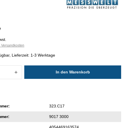
*
wst.
l. Versandkosten
ügbar, Lieferzeit: 1-3 Werktage
 Anzahl: Gib den gewünschten Wert ein
In den Warenkorb
mmer:
323.C17
mmer:
9017 3000
4054469163574