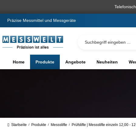
springen
Zur Hauptnavigation springen
Telefonisc
Präzise Messmittel und Messgeräte
Home
Produkte
Angebote
Neuheiten
We
Startseite
Produkte
Messstifte
Prüfstifte | Messstifte einzeln 12,00 - 
/
/
/