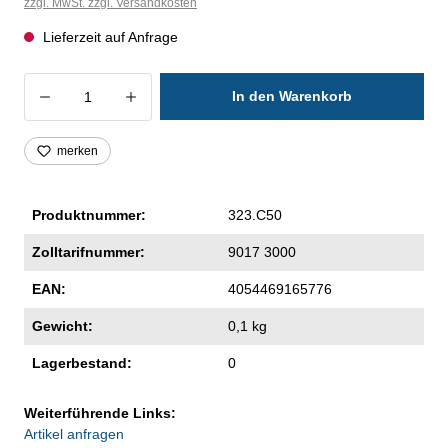
zzgl. MwSt. zzgl. Versandkosten
Lieferzeit auf Anfrage
Produkt Anzahl: Gib den gewünschten Wer
In den Warenkorb
merken
Produktnummer:
323.C50
Zolltarifnummer:
9017 3000
EAN:
4054469165776
Gewicht:
0,1 kg
Lagerbestand:
0
Weiterführende Links:
Artikel anfragen