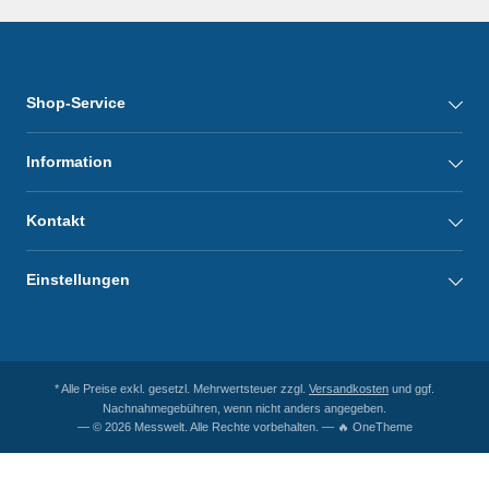
Shop-Service
Information
Kontakt
Einstellungen
* Alle Preise exkl. gesetzl. Mehrwertsteuer zzgl.
Versandkosten
und ggf.
Nachnahmegebühren, wenn nicht anders angegeben.
— © 2026 Messwelt. Alle Rechte vorbehalten. — 🔥 OneTheme