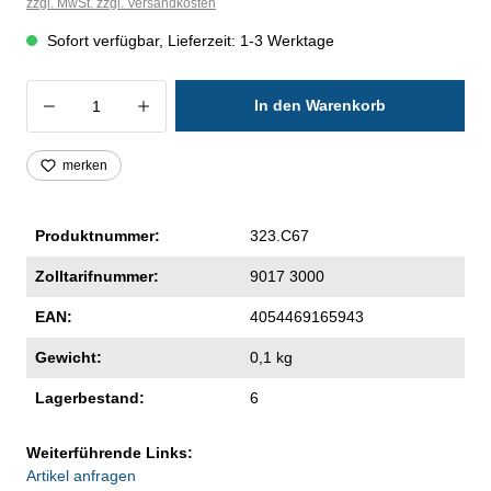
zzgl. MwSt. zzgl. Versandkosten
Sofort verfügbar, Lieferzeit: 1-3 Werktage
Produkt Anzahl: Gib den gewünschten Wer
In den Warenkorb
merken
Produktnummer:
323.C67
Zolltarifnummer:
9017 3000
EAN:
4054469165943
Gewicht:
0,1 kg
Lagerbestand:
6
Weiterführende Links:
Artikel anfragen