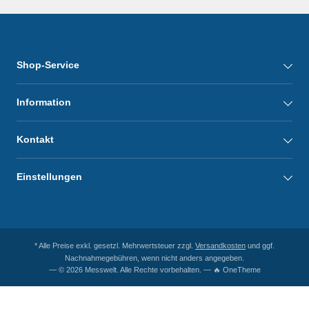
Shop-Service
Information
Kontakt
Einstellungen
* Alle Preise exkl. gesetzl. Mehrwertsteuer zzgl.
Versandkosten
und ggf.
Nachnahmegebühren, wenn nicht anders angegeben.
— © 2026 Messwelt. Alle Rechte vorbehalten. — 🔥 OneTheme