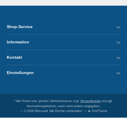
Shop-Service
Information
Kontakt
Einstellungen
* Alle Preise exkl. gesetzl. Mehrwertsteuer zzgl.
Versandkosten
und ggf.
Nachnahmegebühren, wenn nicht anders angegeben.
— © 2026 Messwelt. Alle Rechte vorbehalten. — 🔥 OneTheme