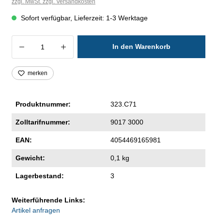
zzgl. MwSt. zzgl. Versandkosten
Sofort verfügbar, Lieferzeit: 1-3 Werktage
Produkt Anzahl: Gib den gewünschten Wer
In den Warenkorb
merken
Produktnummer:
323.C71
Zolltarifnummer:
9017 3000
EAN:
4054469165981
Gewicht:
0,1 kg
Lagerbestand:
3
Weiterführende Links:
Artikel anfragen