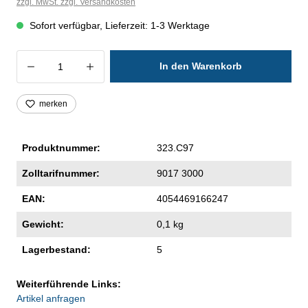
zzgl. MwSt. zzgl. Versandkosten
Sofort verfügbar, Lieferzeit: 1-3 Werktage
Produkt Anzahl: Gib den gewünschten Wer
In den Warenkorb
merken
Produktnummer:
323.C97
Zolltarifnummer:
9017 3000
EAN:
4054469166247
Gewicht:
0,1 kg
Lagerbestand:
5
Weiterführende Links:
Artikel anfragen