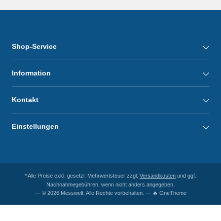
Shop-Service
Information
Kontakt
Einstellungen
* Alle Preise exkl. gesetzl. Mehrwertsteuer zzgl.
Versandkosten
und ggf.
Nachnahmegebühren, wenn nicht anders angegeben.
— © 2026 Messwelt. Alle Rechte vorbehalten. — 🔥 OneTheme