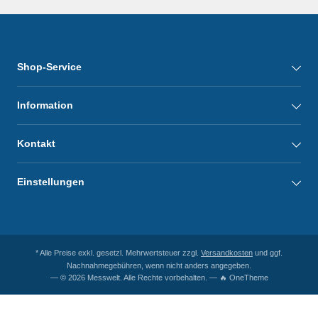
Shop-Service
Information
Kontakt
Einstellungen
* Alle Preise exkl. gesetzl. Mehrwertsteuer zzgl.
Versandkosten
und ggf.
Nachnahmegebühren, wenn nicht anders angegeben.
— © 2026 Messwelt. Alle Rechte vorbehalten. — 🔥 OneTheme