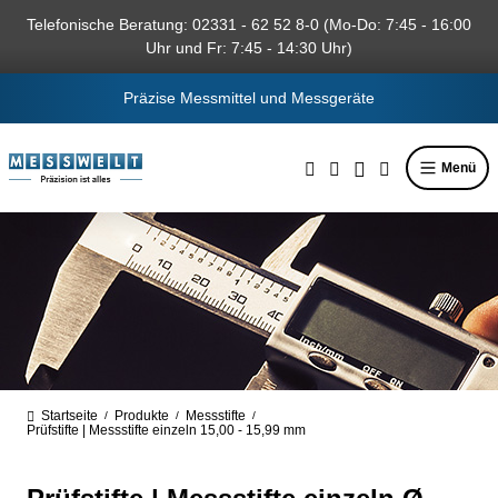
alt springen
Telefonische Beratung: 02331 - 62 52 8-0 (Mo-Do: 7:45 - 16:00
Uhr und Fr: 7:45 - 14:30 Uhr)
Präzise Messmittel und Messgeräte
Menü
Startseite
Produkte
Messstifte
/
/
/
Prüfstifte | Messstifte einzeln 15,00 - 15,99 mm