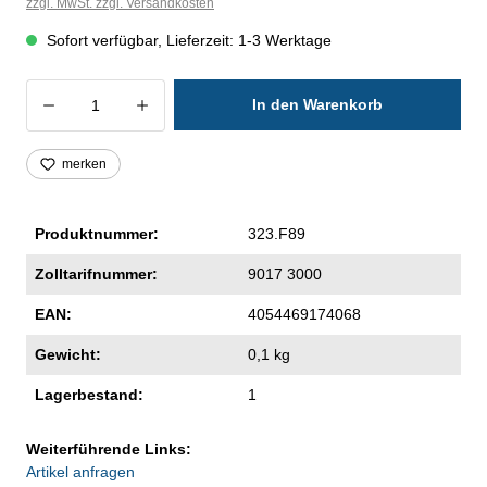
zzgl. MwSt. zzgl. Versandkosten
Sofort verfügbar, Lieferzeit: 1-3 Werktage
Produkt Anzahl: Gib den gewünschten Wer
In den Warenkorb
merken
Produktnummer:
323.F89
Zolltarifnummer:
9017 3000
EAN:
4054469174068
Gewicht:
0,1 kg
Lagerbestand:
1
Weiterführende Links:
Artikel anfragen