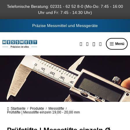
alt springen
Telefonische Beratung: 02331 - 62 52 8-0 (Mo-Do: 7:45 - 16:00
Uhr und Fr: 7:45 - 14:30 Uhr)
Präzise Messmittel und Messgeräte
Menü
Startseite
Produkte
Messstifte
/
/
/
Prüfstifte | Messstifte einzeln 19,00 - 20,00 mm