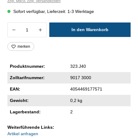
zzgl. MwSt. zzgl. Versandkosten
Sofort verfügbar, Lieferzeit: 1-3 Werktage
Produkt Anzahl: Gib den gewünschten Wer
In den Warenkorb
merken
Produktnummer:
323.J40
Zolltarifnummer:
9017 3000
EAN:
4054469177571
Gewicht:
0,2 kg
Lagerbestand:
2
Weiterführende Links:
Artikel anfragen