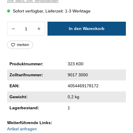
zzgl. MwSt. zzgl. Versandkosten
Sofort verfügbar, Lieferzeit: 1-3 Werktage
Produkt Anzahl: Gib den gewünschten Wer
In den Warenkorb
merken
Produktnummer:
323.K00
Zolltarifnummer:
9017 3000
EAN:
4054469178172
Gewicht:
0,2 kg
Lagerbestand:
1
Weiterführende Links:
Artikel anfragen