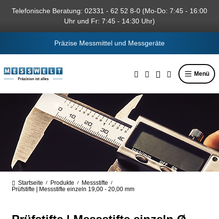
alt springen
Telefonische Beratung: 02331 - 62 52 8-0 (Mo-Do: 7:45 - 16:00
Uhr und Fr: 7:45 - 14:30 Uhr)
Präzise Messmittel und Messgeräte
Menü
Startseite
Produkte
Messstifte
/
/
/
Prüfstifte | Messstifte einzeln 19,00 - 20,00 mm