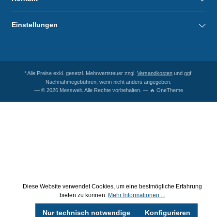
Einstellungen
* Alle Preise exkl. gesetzl. Mehrwertsteuer zzgl.
Versandkosten
und ggf.
Nachnahmegebühren, wenn nicht anders angegeben.
— © 2026 Messwelt. Alle Rechte vorbehalten. — 🔥 OneTheme
Diese Website verwendet Cookies, um eine bestmögliche Erfahrung
bieten zu können.
Mehr Informationen ...
Nur technisch notwendige
Konfigurieren