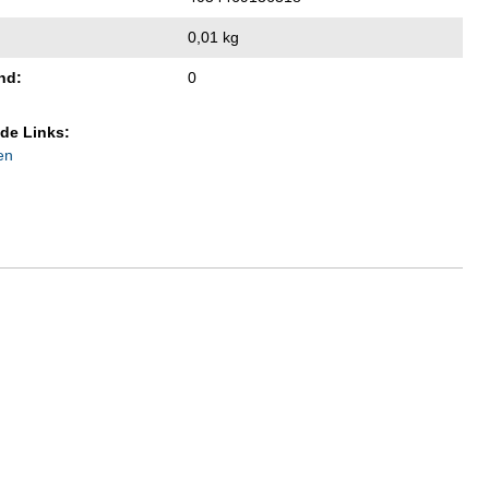
0,01 kg
nd:
0
de Links:
en