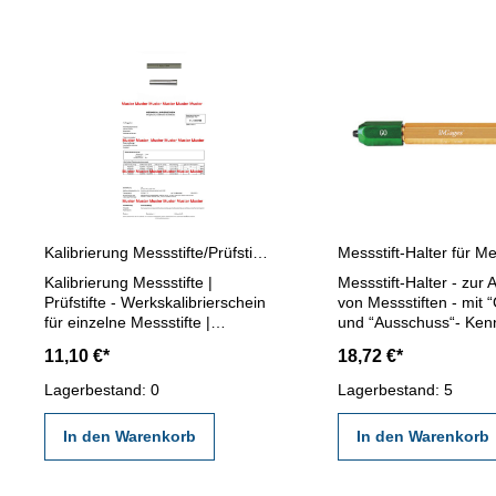
Kalibrierung Messstifte/Prüfstifte einzeln
Kalibrierung Messstifte |
Messstift-Halter - zur
Prüfstifte - Werkskalibrierschein
von Messstiften - mit 
für einzelne Messstifte |
und “Ausschuss“- Ken
Prüfstifte bis Ø 50 mm - erstellt
Länge 125 mm - für Me
11,10 €*
18,72 €*
durch ein Kalibrierlabor- nach
1,2 - 6,5 mm
den gültigen Vorschriften von
Lagerbestand: 0
Lagerbestand: 5
VDI/VDE/DGQ 2618 oder nach
angegebenen Werksnormen
In den Warenkorb
In den Warenkorb