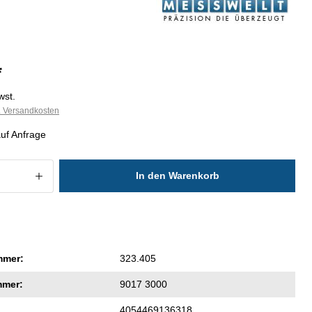
*
wst.
l. Versandkosten
auf Anfrage
 Anzahl: Gib den gewünschten Wert ein
In den Warenkorb
mmer:
323.405
mmer:
9017 3000
4054469136318