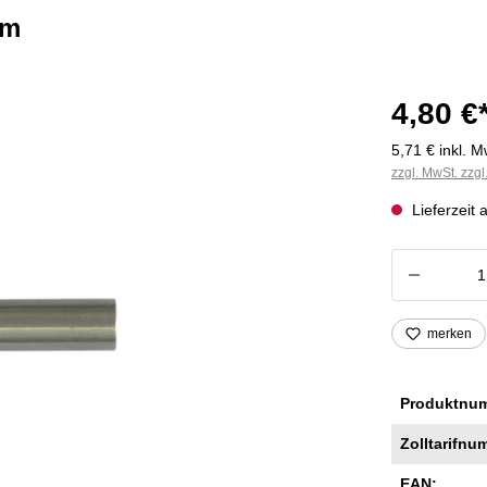
mm
4,80 €
5,71 € inkl. M
zzgl. MwSt. zzg
Lieferzeit 
Produkt
merken
Produktnu
Zolltarifnu
EAN: