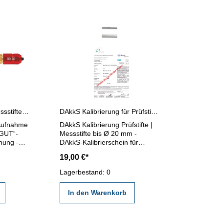
Messstift-Halter für Messstifte 1,2 - 6,5 mm
DAkkS Kalibrierung für Prüfstifte | Messstifte bis Ø 20 mm
 Aufnahme
DAkkS Kalibrierung Prüfstifte |
“GUT“-
Messstifte bis Ø 20 mm -
nung -
DAkkS-Kalibrierschein für
ssstifte
Prüfstifte | Messstifte bis Ø
19,00 €*
20,00 mm - erstellt durch ein
Kalibrierlabor- nach den
Lagerbestand: 0
gültigen Vorschriften von
VDI/VDE/DGQ 2618 oder nach
In den Warenkorb
angegebenen Werksnormen