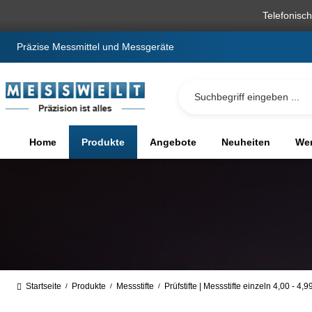
springen
Zur Hauptnavigation springen
Telefonisc
Präzise Messmittel und Messgeräte
Home
Produkte
Angebote
Neuheiten
We
Startseite
Produkte
Messstifte
Prüfstifte | Messstifte einzeln 4,00 - 4,
/
/
/