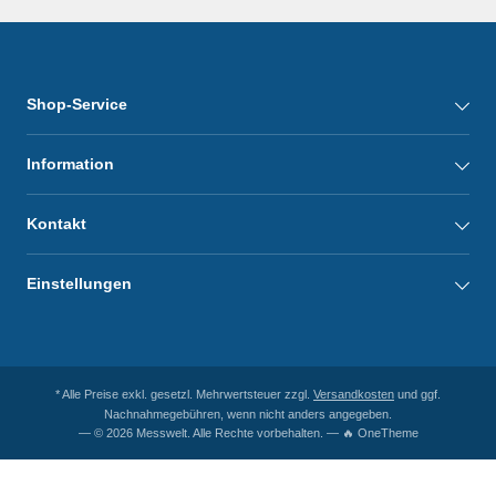
Shop-Service
Information
Kontakt
Einstellungen
* Alle Preise exkl. gesetzl. Mehrwertsteuer zzgl.
Versandkosten
und ggf.
Nachnahmegebühren, wenn nicht anders angegeben.
— © 2026 Messwelt. Alle Rechte vorbehalten. — 🔥 OneTheme