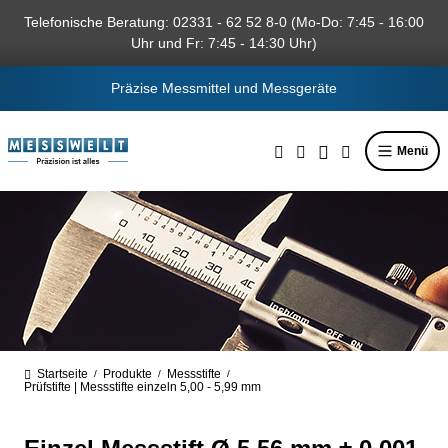
alt springen
Telefonische Beratung: 02331 - 62 52 8-0 (Mo-Do: 7:45 - 16:00
Uhr und Fr: 7:45 - 14:30 Uhr)
Präzise Messmittel und Messgeräte
Menü
Startseite
Produkte
Messstifte
/
/
/
Prüfstifte | Messstifte einzeln 5,00 - 5,99 mm