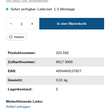
zzgl. MwSt. zzgl. Versandkosten
Sofort verfügbar, Lieferzeit: 1-3 Werktage
Produkt Anzahl: Gib den gewünschten Wer
In den Warenkorb
merken
Produktnummer:
323.556
Zolltarifnummer:
9017 3000
EAN:
4054469137827
Gewicht:
0,01 kg
Lagerbestand:
5
Weiterführende Links:
Artikel anfragen