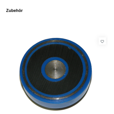
Zubehör
Produktgalerie überspringen