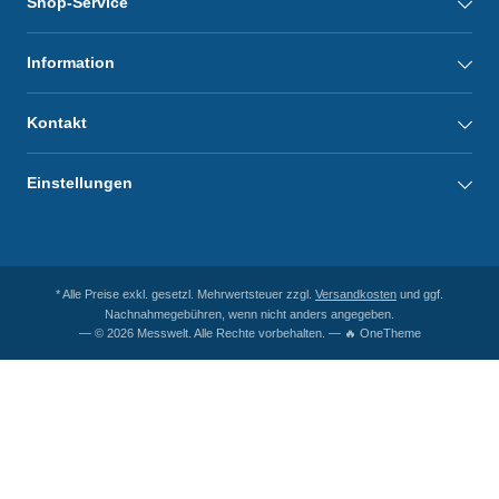
Shop-Service
Information
Kontakt
Einstellungen
* Alle Preise exkl. gesetzl. Mehrwertsteuer zzgl.
Versandkosten
und ggf.
Nachnahmegebühren, wenn nicht anders angegeben.
— © 2026 Messwelt. Alle Rechte vorbehalten. — 🔥 OneTheme