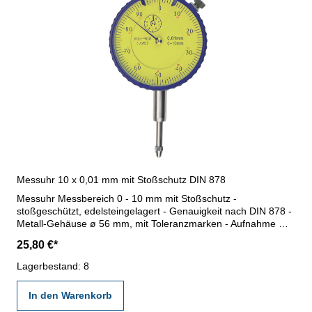
Messuhr 10 x 0,01 mm mit Stoßschutz DIN 878
Messuhr Messbereich 0 - 10 mm mit Stoßschutz -
stoßgeschützt, edelsteingelagert - Genauigkeit nach DIN 878 -
Metall-Gehäuse ø 56 mm, mit Toleranzmarken - Aufnahme Ø 8
H6 - Ziffernblatt durch Außenring drehbar - Genauigkeit: 17 µm
25,80 €*
- Ablesung: 0,01 mm - im Behältnis / Kasten Messbereich: 0 -
10 mm
Lagerbestand: 8
In den Warenkorb