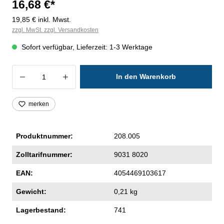
16,68 €*
19,85 € inkl. Mwst.
zzgl. MwSt. zzgl. Versandkosten
Sofort verfügbar, Lieferzeit: 1-3 Werktage
Produkt Anzahl: Gib den gewünschten Wer
In den Warenkorb
merken
Produktnummer:
208.005
Zolltarifnummer:
9031 8020
EAN:
4054469103617
Gewicht:
0,21 kg
Lagerbestand:
741