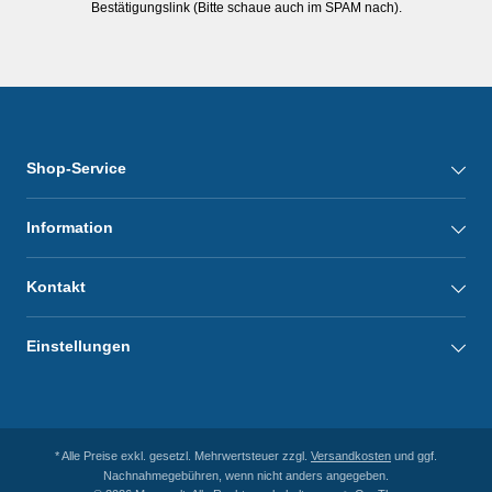
Bestätigungslink (Bitte schaue auch im SPAM nach).
Shop-Service
Information
Kontakt
Einstellungen
* Alle Preise exkl. gesetzl. Mehrwertsteuer zzgl.
Versandkosten
und ggf.
Nachnahmegebühren, wenn nicht anders angegeben.