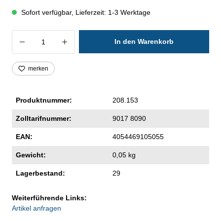
Sofort verfügbar, Lieferzeit: 1-3 Werktage
Produkt Anzahl: Gib den gewünschten Wer
In den Warenkorb
merken
Produktnummer:
208.153
Zolltarifnummer:
9017 8090
EAN:
4054469105055
Gewicht:
0,05 kg
Lagerbestand:
29
Weiterführende Links:
Artikel anfragen