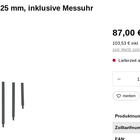
1,25 mm, inklusive Messuhr
87,00 
103,53 € inkl
zzgl. MwSt. zzg
Lieferzeit 
Produkt
merken
Produktnu
Zolltarifnu
EAN: