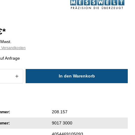
€*
. Mwst.
l. Versandkosten
auf Anfrage
 Anzahl: Gib den gewünschten Wert ein
In den Warenkorb
mmer:
208.157
mmer:
9017 3000
4054469105093