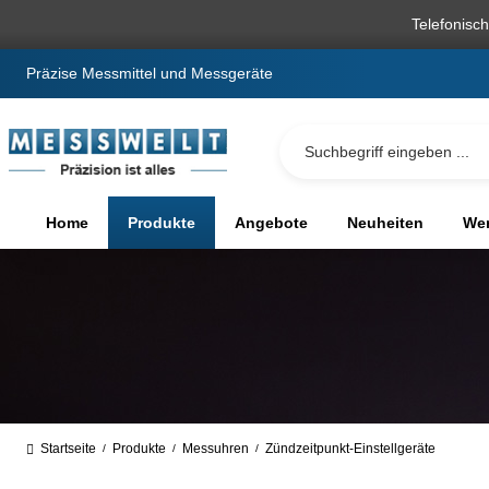
springen
Zur Hauptnavigation springen
Telefonisc
Präzise Messmittel und Messgeräte
Home
Produkte
Angebote
Neuheiten
We
Startseite
Produkte
Messuhren
Zündzeitpunkt-Einstellgeräte
/
/
/