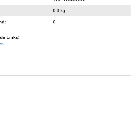
0,3 kg
nd:
0
de Links:
en