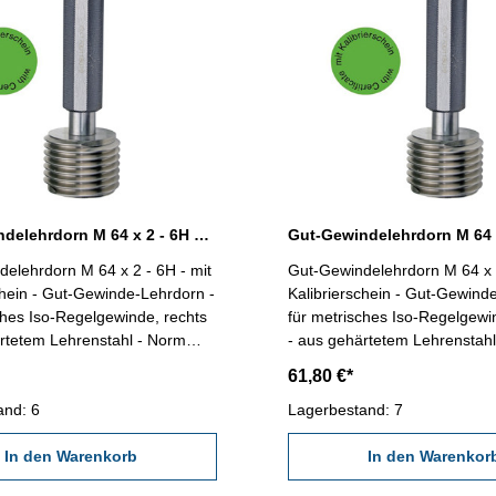
Gut-Gewindelehrdorn M 64 x 2 - 6H DIN 13
elehrdorn M 64 x 2 - 6H - mit
Gut-Gewindelehrdorn M 64 x 3
chein - Gut-Gewinde-Lehrdorn -
Kalibrierschein - Gut-Gewind
ches Iso-Regelgewinde, rechts
für metrisches Iso-Regelgewi
rtetem Lehrenstahl - Norm
- aus gehärtetem Lehrenstah
DIN 13, 6H Nennmaß: M 64 x 2
DIN 13, 6H Nennmaß: M 64 
61,80 €*
and: 6
Lagerbestand: 7
In den Warenkorb
In den Warenkor