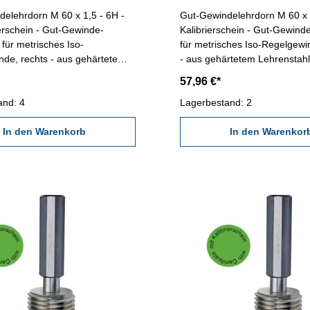
elehrdorn M 60 x 1,5 - 6H -
Gut-Gewindelehrdorn M 60 x 2
ierschein - Gut-Gewinde-
Kalibrierschein - Gut-Gewind
 für metrisches Iso-
für metrisches Iso-Regelgewi
de, rechts - aus gehärtetem
- aus gehärtetem Lehrenstah
l - Norm DIN 13, 6H
DIN 13, 6H Nennmaß: M 60 
57,96 €*
M 60 x 1,5
and: 4
Lagerbestand: 2
In den Warenkorb
In den Warenkor