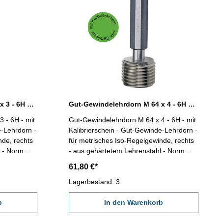
Gut-Gewindelehrdorn M 64 x 3 - 6H DIN 13
Gut-Gewindelehrdorn M 64 x 4 - 6H DIN 13
 - 6H - mit
Gut-Gewindelehrdorn M 64 x 4 - 6H - mit
e-Lehrdorn -
Kalibrierschein - Gut-Gewinde-Lehrdorn -
nde, rechts
für metrisches Iso-Regelgewinde, rechts
l - Norm
- aus gehärtetem Lehrenstahl - Norm
x 3
DIN 13, 6H Nennmaß: M 64 x 4
61,80 €*
Lagerbestand: 3
b
In den Warenkorb