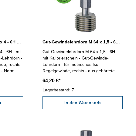
Gut-Gewindelehrdorn M 62 x 4 - 6H DIN 13
Gut-Gewindelehrdorn M 64 x 1,5 - 6H DIN 13
 - 6H - mit
Gut-Gewindelehrdorn M 64 x 1,5 - 6H -
e-Lehrdorn -
mit Kalibrierschein - Gut-Gewinde-
nde, rechts
Lehrdorn - für metrisches Iso-
l - Norm
Regelgewinde, rechts - aus gehärtetem
x 4
Lehrenstahl - Norm DIN 13, 6H
64,20 €*
Nennmaß: M 64 x 1,5
Lagerbestand: 7
b
In den Warenkorb