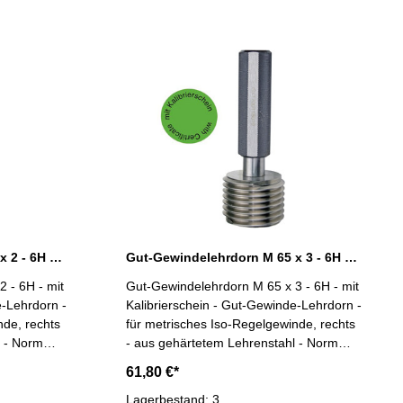
Gut-Gewindelehrdorn M 65 x 2 - 6H DIN 13
Gut-Gewindelehrdorn M 65 x 3 - 6H DIN 13
 - 6H - mit
Gut-Gewindelehrdorn M 65 x 3 - 6H - mit
e-Lehrdorn -
Kalibrierschein - Gut-Gewinde-Lehrdorn -
nde, rechts
für metrisches Iso-Regelgewinde, rechts
l - Norm
- aus gehärtetem Lehrenstahl - Norm
x 2
DIN 13, 6H Nennmaß: M 65 x 3
61,80 €*
Lagerbestand: 3