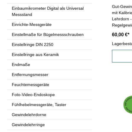
Gut-Gewind
Einbaumikrometer Digital als Universal
mit Kalibr
Messstand
Lehrdorn -
Einrichte-Messgeräte
Regelgewin
Lehrenstah
Einstellmaße für Bügelmessschrauben
60,00 €*
Nennmaß: 
Lagerbest
Einstellringe DIN 2250
Einstellringe aus Keramik
Endmaße
Entfernungsmesser
Feuchtemessgeräte
Foto-Video-Endoskope
Fühlhebelmessgeräte, Taster
Gewindelehrdorne
Gewindelehrringe