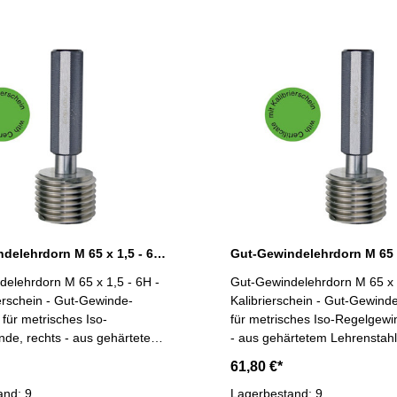
Gut-Gewindelehrdorn M 65 x 1,5 - 6H DIN 13
elehrdorn M 65 x 1,5 - 6H -
Gut-Gewindelehrdorn M 65 x 2
ierschein - Gut-Gewinde-
Kalibrierschein - Gut-Gewind
 für metrisches Iso-
für metrisches Iso-Regelgewi
de, rechts - aus gehärtetem
- aus gehärtetem Lehrenstah
l - Norm DIN 13, 6H
DIN 13, 6H Nennmaß: M 65 
61,80 €*
M 65 x 1,5
and: 9
Lagerbestand: 9