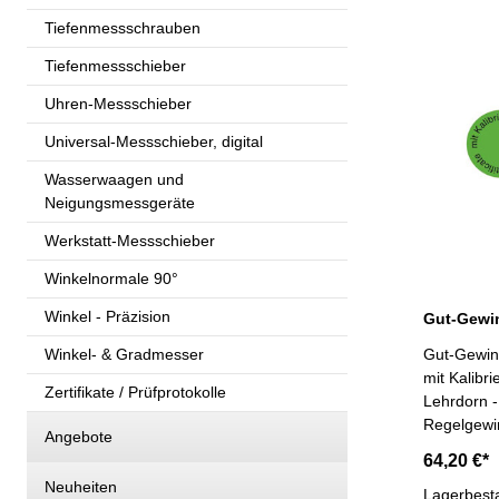
Tiefenmessschrauben
Tiefenmessschieber
Uhren-Messschieber
Universal-Messschieber, digital
Wasserwaagen und
Neigungsmessgeräte
Werkstatt-Messschieber
Winkelnormale 90°
Winkel - Präzision
Winkel- & Gradmesser
Gut-Gewind
mit Kalibr
Zertifikate / Prüfprotokolle
Lehrdorn -
Regelgewin
Angebote
Lehrenstah
64,20 €*
Nennmaß: 
Neuheiten
Lagerbest