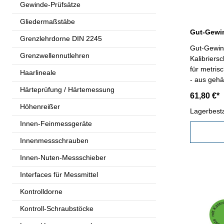
Gewinde-Prüfsätze
Gliedermaßstäbe
Grenzlehrdorne DIN 2245
Gut-Gewind
Grenzwellennutlehren
Kalibriers
für metris
Haarlineale
- aus gehä
Härteprüfung / Härtemessung
61,80 €*
Höhenreißer
Lagerbest
Innen-Feinmessgeräte
Innenmessschrauben
Innen-Nuten-Messschieber
Interfaces für Messmittel
Kontrolldorne
Kontroll-Schraubstöcke