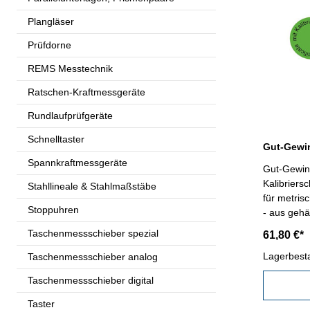
Plangläser
Prüfdorne
REMS Messtechnik
Ratschen-Kraftmessgeräte
Rundlaufprüfgeräte
Schnelltaster
Spannkraftmessgeräte
Gut-Gewind
Kalibriers
Stahllineale & Stahlmaßstäbe
für metris
Stoppuhren
- aus gehä
Taschenmessschieber spezial
61,80 €*
Lagerbest
Taschenmessschieber analog
Taschenmessschieber digital
Taster