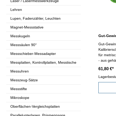
Laser / Lasermesswerkzeuge
Lehren
Lupen, Fadenzähler, Leuchten
Magnet-Messstative
Messkugeln
Gut-Gewind
Messsäulen 90°
Kalibriers
Messschieber-Messadapter
für metris
- aus gehä
Messplatten, Kontrollplatten, Messtische
61,80 €*
Messuhren
Lagerbest
Messzeug-Sätze
Messstifte
Mikroskope
Oberflächen-Vergleichsplatten
Parallelunterlagen, Prismenpaare