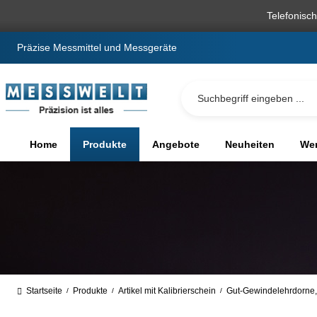
springen
Zur Hauptnavigation springen
Telefonisc
Präzise Messmittel und Messgeräte
Home
Produkte
Angebote
Neuheiten
We
Startseite
Produkte
Artikel mit Kalibrierschein
Gut-Gewindelehrdorne,
/
/
/