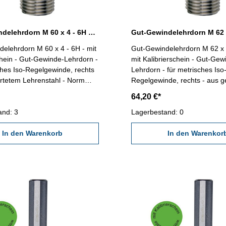
Gut-Gewindelehrdorn M 60 x 4 - 6H DIN 13
elehrdorn M 60 x 4 - 6H - mit
Gut-Gewindelehrdorn M 62 x 1
chein - Gut-Gewinde-Lehrdorn -
mit Kalibrierschein - Gut-Gew
ches Iso-Regelgewinde, rechts
Lehrdorn - für metrisches Iso
rtetem Lehrenstahl - Norm
Regelgewinde, rechts - aus 
DIN 13, 6H Nennmaß: M 60 x 4
Lehrenstahl - Norm DIN 13, 
64,20 €*
Nennmaß: M 62 x 1,5
and: 3
Lagerbestand: 0
In den Warenkorb
In den Warenkor