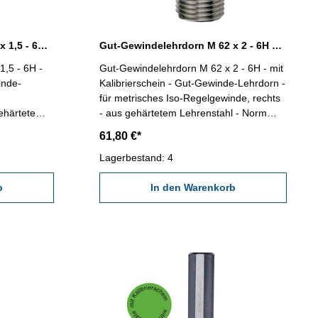
Gut-Gewindelehrdorn M 62 x 1,5 - 6H DIN 13
Gut-Gewindelehrdorn M 62 x 2 - 6H DIN 13
,5 - 6H -
Gut-Gewindelehrdorn M 62 x 2 - 6H - mit
inde-
Kalibrierschein - Gut-Gewinde-Lehrdorn -
-
für metrisches Iso-Regelgewinde, rechts
gehärtetem
- aus gehärtetem Lehrenstahl - Norm
6H
DIN 13, 6H Nennmaß: M 62 x 2
61,80 €*
Lagerbestand: 4
b
In den Warenkorb