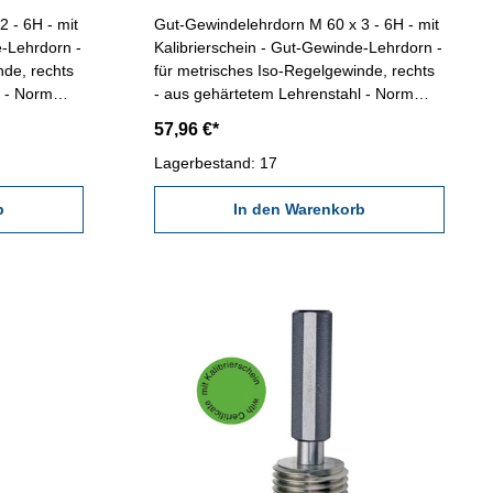
 - 6H - mit
Gut-Gewindelehrdorn M 60 x 3 - 6H - mit
e-Lehrdorn -
Kalibrierschein - Gut-Gewinde-Lehrdorn -
nde, rechts
für metrisches Iso-Regelgewinde, rechts
l - Norm
- aus gehärtetem Lehrenstahl - Norm
x 2
DIN 13, 6H Nennmaß: M 60 x 3
57,96 €*
Lagerbestand: 17
b
In den Warenkorb