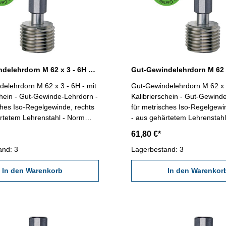
Gut-Gewindelehrdorn M 62 x 3 - 6H DIN 13
elehrdorn M 62 x 3 - 6H - mit
Gut-Gewindelehrdorn M 62 x 4
chein - Gut-Gewinde-Lehrdorn -
Kalibrierschein - Gut-Gewind
ches Iso-Regelgewinde, rechts
für metrisches Iso-Regelgewi
rtetem Lehrenstahl - Norm
- aus gehärtetem Lehrenstah
DIN 13, 6H Nennmaß: M 62 x 3
DIN 13, 6H Nennmaß: M 62 
61,80 €*
and: 3
Lagerbestand: 3
In den Warenkorb
In den Warenkor