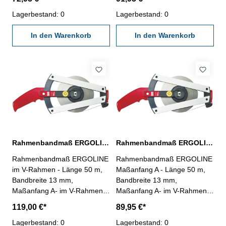
kugelgelagert- ergonomische
kugelgelagert- ergonomische
Form mit Griffnoppen-
Lagerbestand: 0
Form mit Griffnoppen-
Lagerbestand: 0
einklappbarer Kurbelarm und
einklappbarer Kurbelarm und
Parkposition für den
In den Warenkorb
Parkposition für den
In den Warenkorb
Bandanfang zum Schutz vor
Bandanfang zum Schutz vor
Transportbeschädigungen-
Transportbeschädigungen-
weiß lackiertes Bandmaß aus
weiß lackiertes Bandmaß aus
rostgeschütztem Stahl- mit
rostgeschütztem Stahl- mit
Flextop- Anfangsbeschlag aus
Flextop- Anfangsbeschlag aus
transparentem, hochflexiblem
transparentem, hochflexiblem
Kunststoff, vermindert
Kunststoff, vermindert
zuverlässig den Bruch am
zuverlässig den Bruch am
Bandanfang- EG-
Bandanfang- EG-
Genauigkeitsklasse II- Teilung
Genauigkeitsklasse II- Teilung
Rahmenbandmaß ERGOLINE Länge 50 m
Rahmenbandmaß ERGOLINE Länge 50 m
mm / cm Abbildung ggf.
mm / cm Abbildung ggf.
Rahmenbandmaß ERGOLINE
Rahmenbandmaß ERGOLINE
ähnlich
ähnlich
im V-Rahmen - Länge 50 m,
Maßanfang A - Länge 50 m,
Bandbreite 13 mm,
Bandbreite 13 mm,
Maßanfang A- im V-Rahmen
Maßanfang A- im V-Rahmen
aus Leichtmetall, eloxiert,
aus Leichtmetall, eloxiert,
119,00 €*
89,95 €*
kugelgelagert- ergonomische
kugelgelagert- ergonomische
Form mit Griffnoppen-
Lagerbestand: 0
Form mit Griffnoppen-
Lagerbestand: 0