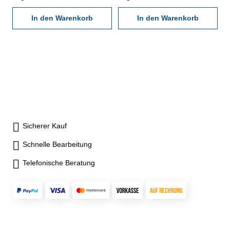
einklappbarer Kurbelarm und
einklappbarer Kurbelarm und
Parkposition für den
In den Warenkorb
Parkposition für den
In den Warenkorb
Bandanfang zum Schutz vor
Bandanfang zum Schutz vor
Transportbeschädigungen-
Transportbeschädigungen-
Band Isolan aus
Band aus
rostgeschütztem Stahl, gelb
glasfaserverstärkten, gelben
lackiert, gedruckte Teilung mit
Kunststoff, gedruckte Teilung -
Polyamid- Schutzüberzug-
EG- Genauigkeitsklasse II-
sehr hohe Abriebfestigkeit- mit
Teilung cm Abbildung ggf.
Flextop- Anfangsbeschlag aus
ähnlich
transparentem, hochflexiblem
Sicherer Kauf
Kunststoff, vermindert
zuverlässig den Bruch am
Schnelle Bearbeitung
Bandanfang- EG-
Genauigkeitsklasse II- Teilung
Telefonische Beratung
mm / cm Abbildung ggf.
ähnlich