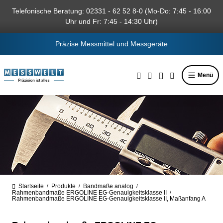
alt springen
Telefonische Beratung: 02331 - 62 52 8-0 (Mo-Do: 7:45 - 16:00
Uhr und Fr: 7:45 - 14:30 Uhr)
Präzise Messmittel und Messgeräte
Menü
Startseite
Produkte
Bandmaße analog
/
/
/
Rahmenbandmaße ERGOLINE EG-Genauigkeitsklasse II
/
Rahmenbandmaße ERGOLINE EG-Genauigkeitsklasse II, Maßanfang A