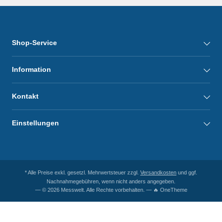
Shop-Service
Information
Kontakt
Einstellungen
* Alle Preise exkl. gesetzl. Mehrwertsteuer zzgl.
Versandkosten
und ggf.
Nachnahmegebühren, wenn nicht anders angegeben.
— © 2026 Messwelt. Alle Rechte vorbehalten. — 🔥 OneTheme