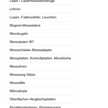
Laser / Lasermesswerkzeuge
Lehren
Lupen, Fadenzähler, Leuchten
Magnet-Messstative
Messkugeln
Messsäulen 90°
Messschieber-Messadapter
Messplatten, Kontrollplatten, Messtische
Messuhren
Messzeug-Sätze
Messstifte
Mikroskope
Oberflächen-Vergleichsplatten
Parallelunterlagen, Prismenpaare