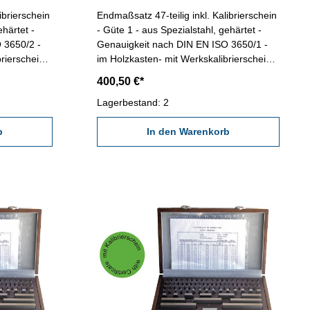
ibrierschein
Endmaßsatz 47-teilig inkl. Kalibrierschein
ehärtet -
- Güte 1 - aus Spezialstahl, gehärtet -
 3650/2 -
Genauigkeit nach DIN EN ISO 3650/1 -
rierschein
im Holzkasten- mit Werkskalibrierschein
 1,005 / 9
Anzahl/Satz: 47 Maße mm: 1 x 1,005 / 20
400,50 €*
 x 1-9 / 4 x
x 1,01-1,20 / 7 x 1,30-1,90 / 9 x 1-9 / 10 x
 Endmaßen
10-100 Abb.: Satz mit 87 Endmaßen
Lagerbestand: 2
b
In den Warenkorb