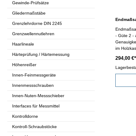
Gewinde-Prüfsätze
Gliedermaßstäbe
Grenzlehrdorne DIN 2245
Endmaßsatz
Grenzwellennutlehren
- Güte 2 - 
Genauigke
Haarlineale
im Holzkas
Härteprüfung / Härtemessung
Anzahl/Sat
294,00 €*
x 1,01-1,20
Höhenreißer
10-100 Ab
Lagerbest
Innen-Feinmessgeräte
Innenmessschrauben
Innen-Nuten-Messschieber
Interfaces für Messmittel
Kontrolldorne
Kontroll-Schraubstöcke