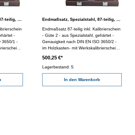
Endmaßsatz, Spezialstahl, 87-teilig, Güte 1 inkl. Kalibrierschein
Endmaßsatz, Spezialstahl, 87-teilig, Güte 2 inkl. Kalibrierschein
ibrierschein
Endmaßsatz 87-teilig inkl. Kalibrierschein
ehärtet -
- Güte 2 - aus Spezialstahl, gehärtet -
 3650/1 -
Genauigkeit nach DIN EN ISO 3650/2 -
rierschein
im Holzkasten- mit Werkskalibrierschein
x 1,001-
Anzahl/Satz: 87 Maße mm: 9 x 1,001-
500,25 €*
0,5-9,5 / 10
1,009 / 49 x 1,01-1,49 / 19 x 0,5-9,5 / 10
x 10-100
Lagerbestand: 5
b
In den Warenkorb