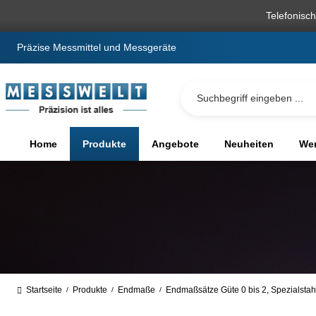
springen
Zur Hauptnavigation springen
Telefonisc
Präzise Messmittel und Messgeräte
Home
Produkte
Angebote
Neuheiten
We
Startseite
Produkte
Endmaße
Endmaßsätze Güte 0 bis 2, Spezialstah
/
/
/