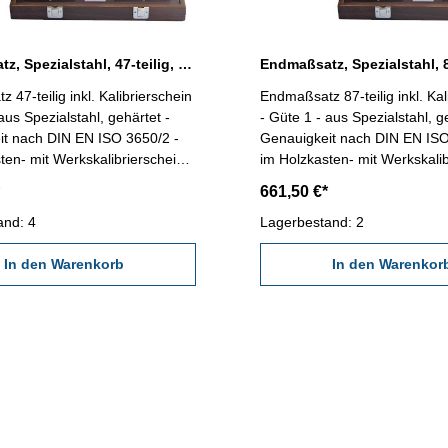
Endmaßsatz, Spezialstahl, 47-teilig, Güte 2 inkl. Kalibrierschein
 47-teilig inkl. Kalibrierschein
Endmaßsatz 87-teilig inkl. Kal
aus Spezialstahl, gehärtet -
- Güte 1 - aus Spezialstahl, g
it nach DIN EN ISO 3650/2 -
Genauigkeit nach DIN EN ISO
ten- mit Werkskalibrierschein
im Holzkasten- mit Werkskalib
z: 47 Maße mm: 1 x 1,005 / 20
Anzahl/Satz: 87 Maße mm: 9 
661,50 €*
 / 7 x 1,30-1,90 / 9 x 1-9 / 10 x
1,009 / 49 x 1,01-1,49 / 19 x 
b.: Satz mit 87 Endmaßen
and: 4
x 10-100
Lagerbestand: 2
In den Warenkorb
In den Warenkor