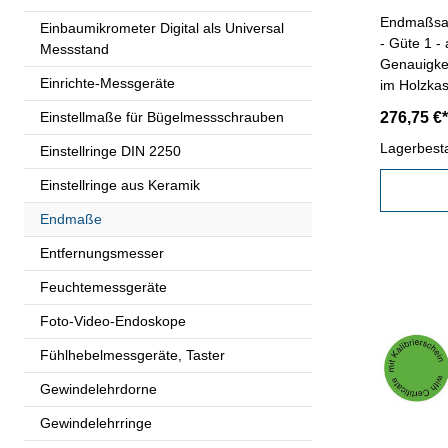
Endmaßsatz
Einbaumikrometer Digital als Universal
- Güte 1 - 
Messstand
Genauigke
Einrichte-Messgeräte
im Holzkas
Anzahl/Sat
Einstellmaße für Bügelmessschrauben
276,75 €*
x 1,01-1,09
10-30, 50
Lagerbest
Einstellringe DIN 2250
Einstellringe aus Keramik
Endmaße
Entfernungsmesser
Feuchtemessgeräte
Foto-Video-Endoskope
Fühlhebelmessgeräte, Taster
Gewindelehrdorne
Gewindelehrringe