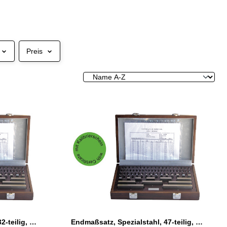
Preis
Endmaßsatz, Spezialstahl, 32-teilig, Güte 2 inkl. Kalibrierschein
Endmaßsatz, Spezialstahl, 47-teilig, Güte 1 inkl. Kalibrierschein