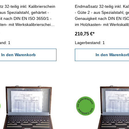
 32-teilig inkl. Kalibrierschein
Endmaßsatz 32-teilig inkl. Kal
aus Spezialstahl, gehärtet -
- Güte 2 - aus Spezialstahl, g
it nach DIN EN ISO 3650/1 -
Genauigkeit nach DIN EN ISO
ten- mit Werkskalibrierschein
im Holzkasten- mit Werkskalib
z: 32 Maße mm: 1 x 1,005 / 9
Anzahl/Satz: 32 Maße mm: 1 x
210,75 €*
 / 9 x 1,10-1,90 / 9 x 1-9 / 4 x
x 1,01-1,09 / 9 x 1,10-1,90 / 9
 Abb.: Satz mit 87 Endmaßen
and: 1
10-30, 50 Abb.: Satz mit 87
Lagerbestand: 1
In den Warenkorb
In den Warenkor