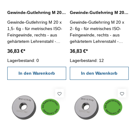
Gewinde-Gutlehrring M 20 x 1,5- 6g DIN 13
Gewinde-Gutlehrring M 20 x 2- 6g DIN 13
Gewinde-Gutlehrring M 20 x
Gewinde-Gutlehrring M 20 x
1,5- 6g - für metrisches ISO-
2- 6g - für metrisches ISO-
Feingewinde, rechts - aus
Feingewinde, rechts - aus
gehärtetem Lehrenstahl -
gehärtetem Lehrenstahl -
"Gut", Norm DIN 13, 6g - mit
"Gut", Norm DIN 13, 6g - mit
36,83 €*
36,83 €*
Kalibrierschein nach
Kalibrierschein nach
VDI/VDE/DGQ 2618/4.8
Lagerbestand: 0
VDI/VDE/DGQ 2618/4.8
Lagerbestand: 12
Abmessung: M 20 x 1,5
Abmessung: M 20 x 2
In den Warenkorb
In den Warenkorb