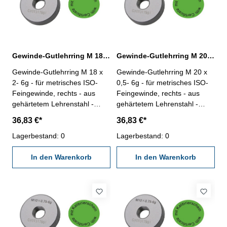
Gewinde-Gutlehrring M 18 x 2- 6g DIN 13
Gewinde-Gutlehrring M 20 x 0,5- 6g DIN 13
Gewinde-Gutlehrring M 18 x
Gewinde-Gutlehrring M 20 x
2- 6g - für metrisches ISO-
0,5- 6g - für metrisches ISO-
Feingewinde, rechts - aus
Feingewinde, rechts - aus
gehärtetem Lehrenstahl -
gehärtetem Lehrenstahl -
"Gut", Norm DIN 13, 6g - mit
"Gut", Norm DIN 13, 6g - mit
36,83 €*
36,83 €*
Kalibrierschein nach
Kalibrierschein nach
VDI/VDE/DGQ 2618/4.8
Lagerbestand: 0
VDI/VDE/DGQ 2618/4.8
Lagerbestand: 0
Abmessung: M 18 x 2
Abmessung: M 20 x 0,5
In den Warenkorb
In den Warenkorb