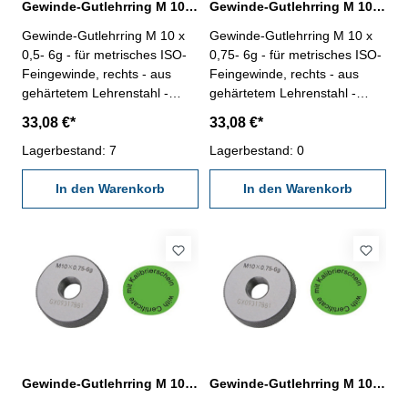
Gewinde-Gutlehrring M 10 x 0,5- 6g DIN 13
Gewinde-Gutlehrring M 10 x 0,75- 6g DIN 13
Gewinde-Gutlehrring M 10 x
Gewinde-Gutlehrring M 10 x
0,5- 6g - für metrisches ISO-
0,75- 6g - für metrisches ISO-
Feingewinde, rechts - aus
Feingewinde, rechts - aus
gehärtetem Lehrenstahl -
gehärtetem Lehrenstahl -
"Gut", Norm DIN 13, 6g - mit
"Gut", Norm DIN 13, 6g - mit
33,08 €*
33,08 €*
Kalibrierschein nach
Kalibrierschein nach
VDI/VDE/DGQ 2618/4.8
Lagerbestand: 7
VDI/VDE/DGQ 2618/4.8
Lagerbestand: 0
Abmessung: M 10 x 0,5
Abmessung: M 10 x 0,75
In den Warenkorb
In den Warenkorb
Gewinde-Gutlehrring M 10 x 1- 6g DIN 13
Gewinde-Gutlehrring M 10 x 1,25- 6g DIN 13