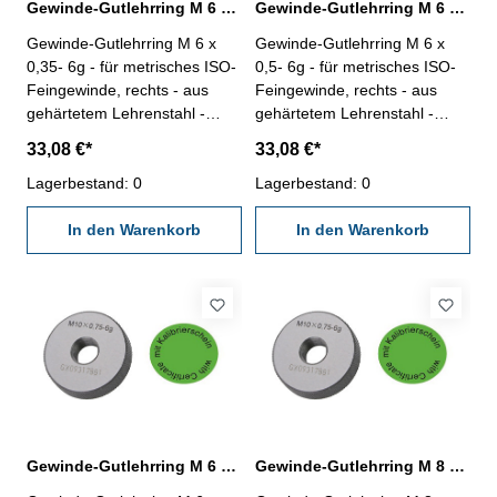
Gewinde-Gutlehrring M 6 x 0,35- 6g DIN 13
Gewinde-Gutlehrring M 6 x 0,5- 6g DIN 13
Gewinde-Gutlehrring M 6 x
Gewinde-Gutlehrring M 6 x
0,35- 6g - für metrisches ISO-
0,5- 6g - für metrisches ISO-
Feingewinde, rechts - aus
Feingewinde, rechts - aus
gehärtetem Lehrenstahl -
gehärtetem Lehrenstahl -
"Gut", Norm DIN 13, 6g - mit
"Gut", Norm DIN 13, 6g - mit
33,08 €*
33,08 €*
Kalibrierschein nach
Kalibrierschein nach
VDI/VDE/DGQ 2618/4.8
Lagerbestand: 0
VDI/VDE/DGQ 2618/4.8
Lagerbestand: 0
Abmessung: M 6 x 0,35
Abmessung: M 6 x 0,5
In den Warenkorb
In den Warenkorb
Gewinde-Gutlehrring M 6 x 0,75 -6g DIN 13
Gewinde-Gutlehrring M 8 x 0,5 - 6g DIN 13