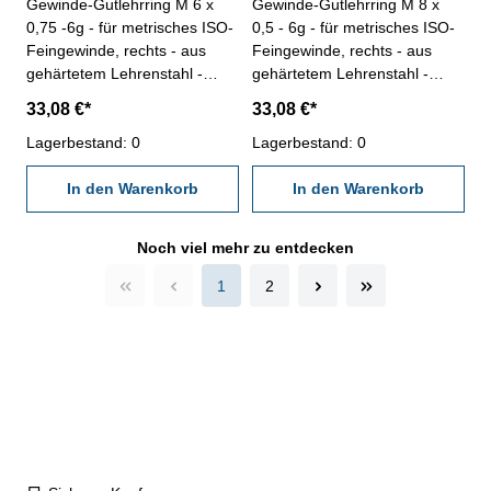
Gewinde-Gutlehrring M 6 x
Gewinde-Gutlehrring M 8 x
0,75 -6g - für metrisches ISO-
0,5 - 6g - für metrisches ISO-
Feingewinde, rechts - aus
Feingewinde, rechts - aus
gehärtetem Lehrenstahl -
gehärtetem Lehrenstahl -
"Gut", Norm DIN 13, 6g - mit
"Gut", Norm DIN 13, 6g - mit
33,08 €*
33,08 €*
Kalibrierschein nach
Kalibrierschein nach
VDI/VDE/DGQ 2618/4.8
Lagerbestand: 0
VDI/VDE/DGQ 2618/4.8
Lagerbestand: 0
Abmessung: M 6 x 0,75
Abmessung: M 8 x 0,5
In den Warenkorb
In den Warenkorb
Noch viel mehr zu entdecken
1
2