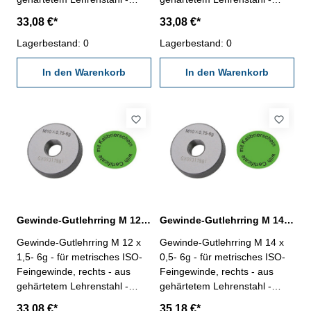
"Gut", Norm DIN 13, 6g - mit
"Gut", Norm DIN 13, 6g - mit
33,08 €*
33,08 €*
Kalibrierschein nach
Kalibrierschein nach
VDI/VDE/DGQ 2618/4.8
Lagerbestand: 0
VDI/VDE/DGQ 2618/4.8
Lagerbestand: 0
Abmessung: M 12 x 1
Abmessung: M 12 x 1,25
In den Warenkorb
In den Warenkorb
Gewinde-Gutlehrring M 12 x 1,5- 6g DIN 13
Gewinde-Gutlehrring M 14 x 0,5- 6g DIN 13
Gewinde-Gutlehrring M 12 x
Gewinde-Gutlehrring M 14 x
1,5- 6g - für metrisches ISO-
0,5- 6g - für metrisches ISO-
Feingewinde, rechts - aus
Feingewinde, rechts - aus
gehärtetem Lehrenstahl -
gehärtetem Lehrenstahl -
"Gut", Norm DIN 13, 6g - mit
"Gut", Norm DIN 13, 6g - mit
33,08 €*
35,18 €*