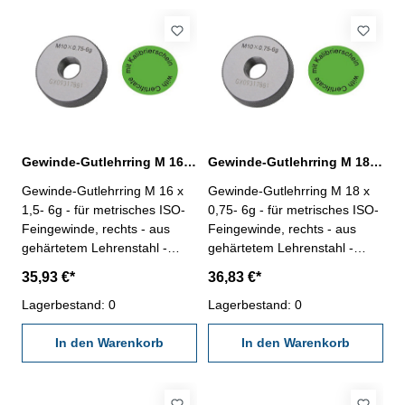
Gewinde-Gutlehrring M 16 x 1,5- 6g DIN 13
Gewinde-Gutlehrring M 18 x 0,75- 6g DIN 13
Gewinde-Gutlehrring M 16 x
Gewinde-Gutlehrring M 18 x
1,5- 6g - für metrisches ISO-
0,75- 6g - für metrisches ISO-
Feingewinde, rechts - aus
Feingewinde, rechts - aus
gehärtetem Lehrenstahl -
gehärtetem Lehrenstahl -
"Gut", Norm DIN 13, 6g - mit
"Gut", Norm DIN 13, 6g - mit
35,93 €*
36,83 €*
Kalibrierschein nach
Kalibrierschein nach
VDI/VDE/DGQ 2618/4.8
Lagerbestand: 0
VDI/VDE/DGQ 2618/4.8
Lagerbestand: 0
Abmessung: M 16 x 1,5
Abmessung: M 18 x 0,75
In den Warenkorb
In den Warenkorb