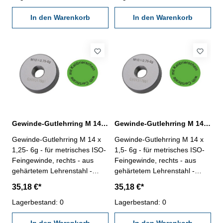
Abmessung: M 14 x 0,75
Abmessung: M 14 x 1
In den Warenkorb
In den Warenkorb
Gewinde-Gutlehrring M 14 x 1,25- 6g DIN 13
Gewinde-Gutlehrring M 14 x 1,5- 6g DIN 13
Gewinde-Gutlehrring M 14 x
Gewinde-Gutlehrring M 14 x
1,25- 6g - für metrisches ISO-
1,5- 6g - für metrisches ISO-
Feingewinde, rechts - aus
Feingewinde, rechts - aus
gehärtetem Lehrenstahl -
gehärtetem Lehrenstahl -
"Gut", Norm DIN 13, 6g - mit
"Gut", Norm DIN 13, 6g - mit
35,18 €*
35,18 €*
Kalibrierschein nach
Kalibrierschein nach
VDI/VDE/DGQ 2618/4.8
Lagerbestand: 0
VDI/VDE/DGQ 2618/4.8
Lagerbestand: 0
Abmessung: M 14 x 1,25
Abmessung: M 14 x 1,5