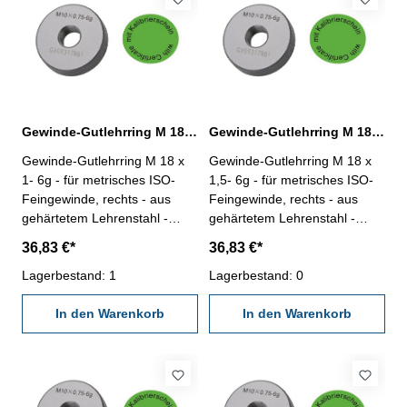
Gewinde-Gutlehrring M 18 x 1- 6g DIN 13
Gewinde-Gutlehrring M 18 x 1,5- 6g DIN 13
Gewinde-Gutlehrring M 18 x
Gewinde-Gutlehrring M 18 x
1- 6g - für metrisches ISO-
1,5- 6g - für metrisches ISO-
Feingewinde, rechts - aus
Feingewinde, rechts - aus
gehärtetem Lehrenstahl -
gehärtetem Lehrenstahl -
"Gut", Norm DIN 13, 6g - mit
"Gut", Norm DIN 13, 6g - mit
36,83 €*
36,83 €*
Kalibrierschein nach
Kalibrierschein nach
VDI/VDE/DGQ 2618/4.8
Lagerbestand: 1
VDI/VDE/DGQ 2618/4.8
Lagerbestand: 0
Abmessung: M 18 x 1
Abmessung: M 18 x 1,5
In den Warenkorb
In den Warenkorb