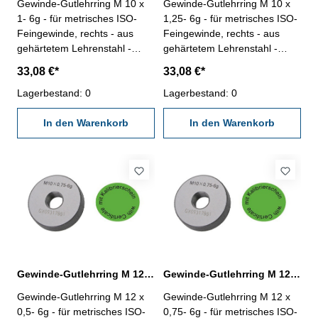
Gewinde-Gutlehrring M 10 x
Gewinde-Gutlehrring M 10 x
1- 6g - für metrisches ISO-
1,25- 6g - für metrisches ISO-
Feingewinde, rechts - aus
Feingewinde, rechts - aus
gehärtetem Lehrenstahl -
gehärtetem Lehrenstahl -
"Gut", Norm DIN 13, 6g - mit
"Gut", Norm DIN 13, 6g - mit
33,08 €*
33,08 €*
Kalibrierschein nach
Kalibrierschein nach
VDI/VDE/DGQ 2618/4.8
Lagerbestand: 0
VDI/VDE/DGQ 2618/4.8
Lagerbestand: 0
Abmessung: M 10 x 1
Abmessung: M 10 x 1,25
In den Warenkorb
In den Warenkorb
Gewinde-Gutlehrring M 12 x 0,5- 6g DIN 13
Gewinde-Gutlehrring M 12 x 0,75- 6g DIN 13
Gewinde-Gutlehrring M 12 x
Gewinde-Gutlehrring M 12 x
0,5- 6g - für metrisches ISO-
0,75- 6g - für metrisches ISO-