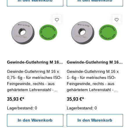
In den Warenkorb
In den Warenkorb
Gewinde-Gutlehrring M 16 x 0,75- 6g DIN 13
Gewinde-Gutlehrring M 16 x 1- 6g DIN 13
Gewinde-Gutlehrring M 16 x
Gewinde-Gutlehrring M 16 x
0,75- 6g - für metrisches ISO-
1- 6g - für metrisches ISO-
Feingewinde, rechts - aus
Feingewinde, rechts - aus
gehärtetem Lehrenstahl -
gehärtetem Lehrenstahl -
"Gut", Norm DIN 13, 6g - mit
"Gut", Norm DIN 13, 6g - mit
35,93 €*
35,93 €*
Kalibrierschein nach
Kalibrierschein nach
VDI/VDE/DGQ 2618/4.8
Lagerbestand: 0
VDI/VDE/DGQ 2618/4.8
Lagerbestand: 0
Abmessung: M 16 x 0,75
Abmessung: M 16 x 1
In den Warenkorb
In den Warenkorb