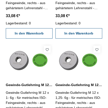
Feingewinde, rechts - aus
Feingewinde, rechts - aus
gehärtetem Lehrenstahl -
gehärtetem Lehrenstahl -
"Gut", Norm DIN 13, 6g - mit
"Gut", Norm DIN 13, 6g - mit
33,08 €*
33,08 €*
Kalibrierschein nach
Kalibrierschein nach
VDI/VDE/DGQ 2618/4.8
Lagerbestand: 0
VDI/VDE/DGQ 2618/4.8
Lagerbestand: 0
Abmessung: M 12 x 0,5
Abmessung: M 12 x 0,75
In den Warenkorb
In den Warenkorb
Gewinde-Gutlehrring M 12 x 1- 6g DIN 13
Gewinde-Gutlehrring M 12 x 1,25- 6g DIN 13
Gewinde-Gutlehrring M 12 x
Gewinde-Gutlehrring M 12 x
1- 6g - für metrisches ISO-
1,25- 6g - für metrisches ISO-
Feingewinde, rechts - aus
Feingewinde, rechts - aus
gehärtetem Lehrenstahl -
gehärtetem Lehrenstahl -