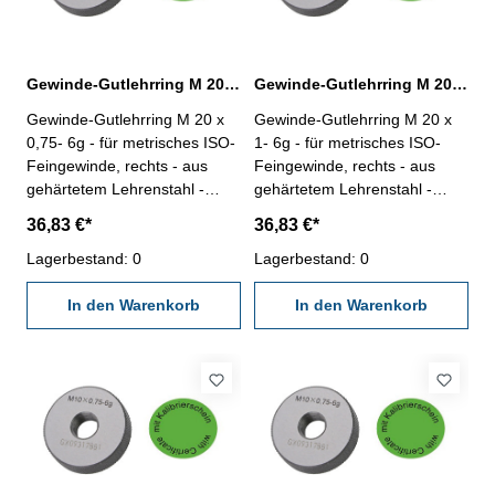
Gewinde-Gutlehrring M 20 x 0,75- 6g DIN 13
Gewinde-Gutlehrring M 20 x 1- 6g DIN 13
Gewinde-Gutlehrring M 20 x
Gewinde-Gutlehrring M 20 x
0,75- 6g - für metrisches ISO-
1- 6g - für metrisches ISO-
Feingewinde, rechts - aus
Feingewinde, rechts - aus
gehärtetem Lehrenstahl -
gehärtetem Lehrenstahl -
"Gut", Norm DIN 13, 6g - mit
"Gut", Norm DIN 13, 6g - mit
36,83 €*
36,83 €*
Kalibrierschein nach
Kalibrierschein nach
VDI/VDE/DGQ 2618/4.8
Lagerbestand: 0
VDI/VDE/DGQ 2618/4.8
Lagerbestand: 0
Abmessung: M 20 x 0,75
Abmessung: M 20 x 1
In den Warenkorb
In den Warenkorb