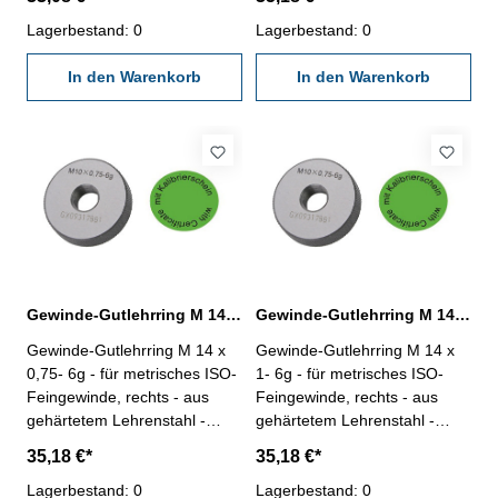
Kalibrierschein nach
Kalibrierschein nach
VDI/VDE/DGQ 2618/4.8
Lagerbestand: 0
VDI/VDE/DGQ 2618/4.8
Lagerbestand: 0
Abmessung: M 12 x 1,5
Abmessung: M 14 x 0,5
In den Warenkorb
In den Warenkorb
Gewinde-Gutlehrring M 14 x 0,75- 6g DIN 13
Gewinde-Gutlehrring M 14 x 1- 6g DIN 13
Gewinde-Gutlehrring M 14 x
Gewinde-Gutlehrring M 14 x
0,75- 6g - für metrisches ISO-
1- 6g - für metrisches ISO-
Feingewinde, rechts - aus
Feingewinde, rechts - aus
gehärtetem Lehrenstahl -
gehärtetem Lehrenstahl -
"Gut", Norm DIN 13, 6g - mit
"Gut", Norm DIN 13, 6g - mit
35,18 €*
35,18 €*
Kalibrierschein nach
Kalibrierschein nach
VDI/VDE/DGQ 2618/4.8
Lagerbestand: 0
VDI/VDE/DGQ 2618/4.8
Lagerbestand: 0