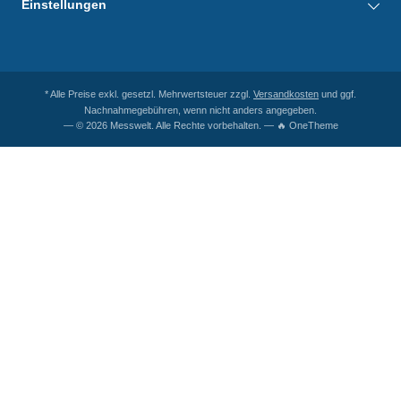
Einstellungen
* Alle Preise exkl. gesetzl. Mehrwertsteuer zzgl.
Versandkosten
und ggf.
Nachnahmegebühren, wenn nicht anders angegeben.
— © 2026 Messwelt. Alle Rechte vorbehalten. — 🔥 OneTheme