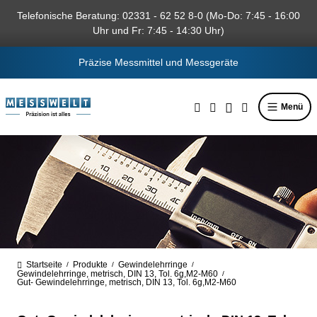
alt springen
Telefonische Beratung: 02331 - 62 52 8-0 (Mo-Do: 7:45 - 16:00
Uhr und Fr: 7:45 - 14:30 Uhr)
Präzise Messmittel und Messgeräte
Menü
Startseite
Produkte
Gewindelehrringe
/
/
/
Gewindelehrringe, metrisch, DIN 13, Tol. 6g,M2-M60
/
Gut- Gewindelehrringe, metrisch, DIN 13, Tol. 6g,M2-M60