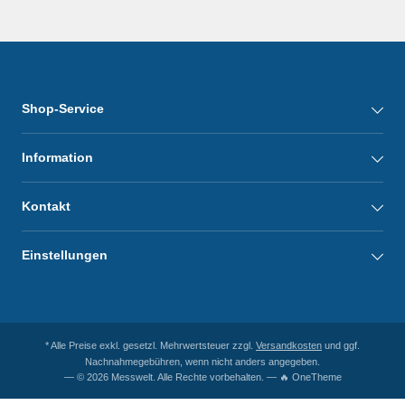
Shop-Service
Information
Kontakt
Einstellungen
* Alle Preise exkl. gesetzl. Mehrwertsteuer zzgl.
Versandkosten
und ggf.
Nachnahmegebühren, wenn nicht anders angegeben.
— © 2026 Messwelt. Alle Rechte vorbehalten. — 🔥 OneTheme