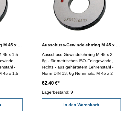
Ausschuss-Gewindelehrring M 45 x 1,5 - 6g DIN 13
Ausschuss-Gewindelehrring M 45 x 2 - 6g DIN 13
 45 x 1,5 -
Ausschuss-Gewindelehrring M 45 x 2 -
gewinde,
6g - für metrisches ISO-Feingewinde,
enstahl -
rechts - aus gehärtetem Lehrenstahl -
nmaß: M 45 x 1,5
Norm DIN 13, 6g Nennmaß: M 45 x 2
62,40 €*
Lagerbestand: 9
b
In den Warenkorb