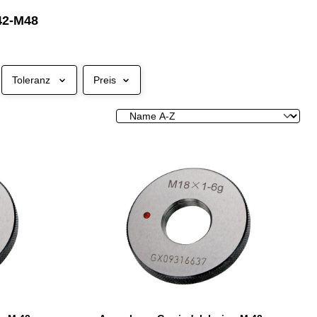
M42-M48
Toleranz
Preis