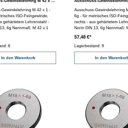
Ausschuss-Gewindelehrring M 42 x 1 - 6g DIN 13
-Gewindelehrring M 42 x 1 -
Ausschuss-Gewindelehrring M
etrisches ISO-Feingewinde,
6g - für metrisches ISO-Fein
us gehärtetem Lehrenstahl -
rechts - aus gehärtetem Lehr
Norm DIN 13, 6g Nennmaß: M 42 x 1
Norm DIN 13, 6g Nen
57,48 €*
and: 6
Lagerbestand: 9
In den Warenkorb
In den Warenkor