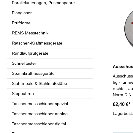
Parallelunterlagen, Prismenpaare
Plangläser
Prüfdorne
REMS Messtechnik
Ratschen-Kraftmessgeräte
Rundlaufprüfgeräte
Schnelltaster
Spannkraftmessgeräte
Ausschuss
6g - für m
Stahllineale & Stahlmaßstäbe
rechts - a
Stoppuhren
Taschenmessschieber spezial
62,40 €*
Lagerbest
Taschenmessschieber analog
Taschenmessschieber digital