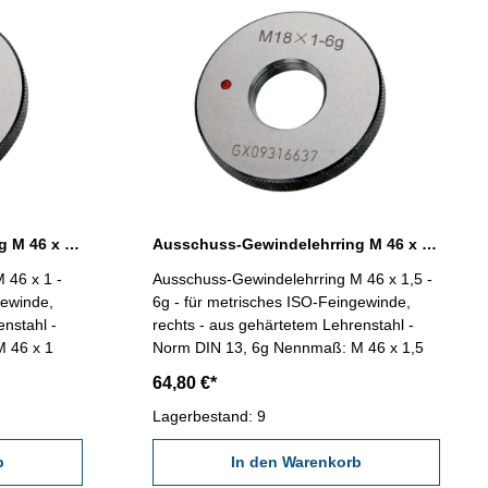
Ausschuss-Gewindelehrring M 46 x 1 - 6g DIN 13
Ausschuss-Gewindelehrring M 46 x 1,5 - 6g DIN 13
 46 x 1 -
Ausschuss-Gewindelehrring M 46 x 1,5 -
gewinde,
6g - für metrisches ISO-Feingewinde,
enstahl -
rechts - aus gehärtetem Lehrenstahl -
maß: M 46 x 1
Norm DIN 13, 6g Nennmaß: M 46 x 1,5
64,80 €*
Lagerbestand: 9
b
In den Warenkorb