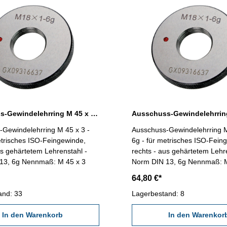
Ausschuss-Gewindelehrring M 45 x 3 - 6g DIN 13
-Gewindelehrring M 45 x 3 -
Ausschuss-Gewindelehrring M
etrisches ISO-Feingewinde,
6g - für metrisches ISO-Fein
us gehärtetem Lehrenstahl -
rechts - aus gehärtetem Lehr
Norm DIN 13, 6g Nennmaß: M 45 x 3
Norm DIN 13, 6g Nenn
64,80 €*
and: 33
Lagerbestand: 8
In den Warenkorb
In den Warenkor