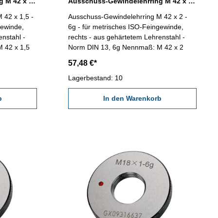
Ausschuss-Gewindelehrring M 42 x 1,5 - 6g DIN 13
Ausschuss-Gewindelehrring M 42 x 2 - 6g DIN 13
 42 x 1,5 -
Ausschuss-Gewindelehrring M 42 x 2 -
gewinde,
6g - für metrisches ISO-Feingewinde,
enstahl -
rechts - aus gehärtetem Lehrenstahl -
nmaß: M 42 x 1,5
Norm DIN 13, 6g Nennmaß: M 42 x 2
57,48 €*
Lagerbestand: 10
b
In den Warenkorb