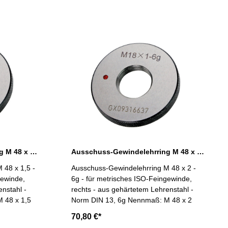
Ausschuss-Gewindelehrring M 48 x 1,5 - 6g DIN 13
Ausschuss-Gewindelehrring M 48 x 2 - 6g DIN 13
 48 x 1,5 -
Ausschuss-Gewindelehrring M 48 x 2 -
gewinde,
6g - für metrisches ISO-Feingewinde,
enstahl -
rechts - aus gehärtetem Lehrenstahl -
nmaß: M 48 x 1,5
Norm DIN 13, 6g Nennmaß: M 48 x 2
70,80 €*