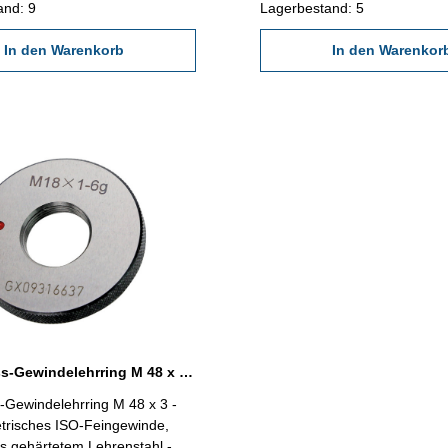
and: 9
Lagerbestand: 5
In den Warenkorb
In den Warenkor
Ausschuss-Gewindelehrring M 48 x 3 - 6g DIN 13
-Gewindelehrring M 48 x 3 -
etrisches ISO-Feingewinde,
us gehärtetem Lehrenstahl -