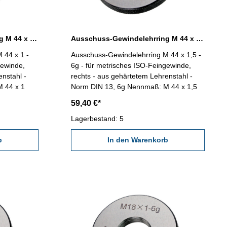
Ausschuss-Gewindelehrring M 44 x 1 - 6g DIN 13
Ausschuss-Gewindelehrring M 44 x 1,5 - 6g DIN 13
 44 x 1 -
Ausschuss-Gewindelehrring M 44 x 1,5 -
gewinde,
6g - für metrisches ISO-Feingewinde,
enstahl -
rechts - aus gehärtetem Lehrenstahl -
maß: M 44 x 1
Norm DIN 13, 6g Nennmaß: M 44 x 1,5
59,40 €*
Lagerbestand: 5
b
In den Warenkorb