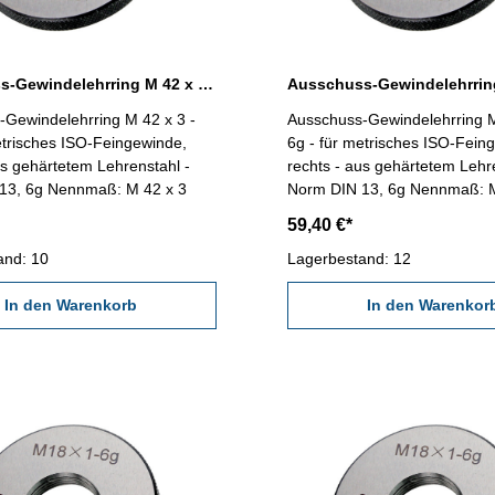
Ausschuss-Gewindelehrring M 42 x 3 - 6g DIN 13
-Gewindelehrring M 42 x 3 -
Ausschuss-Gewindelehrring M
etrisches ISO-Feingewinde,
6g - für metrisches ISO-Fein
us gehärtetem Lehrenstahl -
rechts - aus gehärtetem Lehr
Norm DIN 13, 6g Nennmaß: M 42 x 3
Norm DIN 13, 6g Nenn
59,40 €*
and: 10
Lagerbestand: 12
In den Warenkorb
In den Warenkor