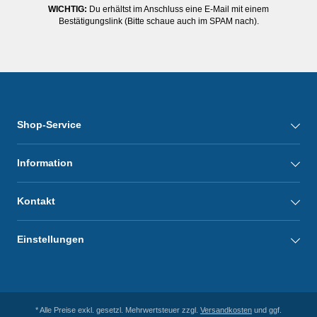
WICHTIG:
Du erhältst im Anschluss eine E-Mail mit einem
Bestätigungslink (Bitte schaue auch im SPAM nach).
Shop-Service
Information
Kontakt
Einstellungen
* Alle Preise exkl. gesetzl. Mehrwertsteuer zzgl.
Versandkosten
und ggf.