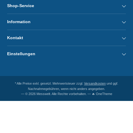
Shop-Service
Information
Kontakt
Einstellungen
* Alle Preise exkl. gesetzl. Mehrwertsteuer zzgl.
Versandkosten
und ggf.
Nachnahmegebühren, wenn nicht anders angegeben.
— © 2026 Messwelt. Alle Rechte vorbehalten. — 🔥 OneTheme