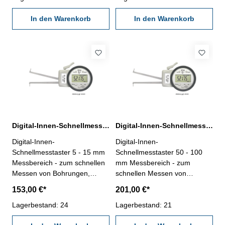
mit Laufbalken- mm/inch,
0,001 mm- Anzeige mit
0/Off, Preset-, Tol- und
In den Warenkorb
Laufbalken- mm/inch, 0/Off,
In den Warenkorb
,,Mode"-Taste- mit
Preset-, Tol- und ,,+/-"-Taste-
wiederladbarer
im Behältnis/Kasten
Lithiumbatterie- im
Behältnis/Kasten
Digital-Innen-Schnellmesstaster 5 - 15 mm IP 65
Digital-Innen-Schnellmesstaster 50 - 100 mm IP 65
Digital-Innen-
Digital-Innen-
Schnellmesstaster 5 - 15 mm
Schnellmesstaster 50 - 100
Messbereich - zum schnellen
mm Messbereich - zum
Messen von Bohrungen,
schnellen Messen von
Nuten usw.- mit Kugelspitzen-
Bohrungen, Nuten usw.- mit
153,00 €*
201,00 €*
mit Digital-Messuhr IP 65-
Kugelspitzen- mit Digital-
Ablesung 0,002 mm- Anzeige
Lagerbestand: 24
Messuhr IP 65- Ablesung 0,01
Lagerbestand: 21
mit Laufbalken- mm/inch,
mm- Anzeige mit Laufbalken-