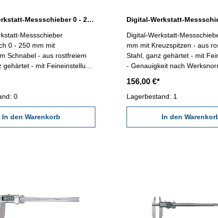
Digital-Werkstatt-Messschieber 0 - 250 mm mit gewinkeltem Schnabel
rkstatt-Messschieber
Digital-Werkstatt-Messschiebe
ch 0 - 250 mm mit
mm mit Kreuzspitzen - aus ro
m Schnabel - aus rostfreiem
Stahl, ganz gehärtet - mit Fei
z gehärtet - mit Feineinstellung
- Genauigkeit nach Werksnor
 3 V - mit Ein/Aus-,
Anzeige: 0,01 mm oder 0,0005
156,00 €*
0/Abs-, Hold-, Tol- und Preset-
Ein/Aus-, mm/inch-, 0/Abs-, Ho
and: 0
und Preset-Tasten - Messsys
Lagerbestand: 1
nach Werksnorm - Anzeige:
- Datenausgang RB5 - Liefer
r 0,0005" - im
In den Warenkorb
Behältnis/Kasten (dient nur 
In den Warenkor
Kasten (dient nur zum
Transport!) Genauigkeit 0,04 mm
 mm
Schnabellänge 90 mm Messb
änge 50 mm Messbereich 250
mm / 12"