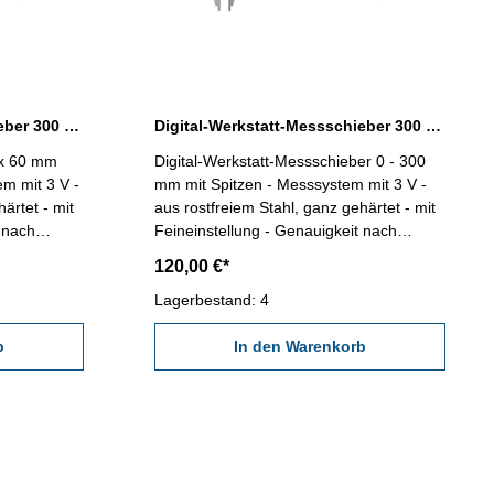
Digital-Werkstatt-Messschieber 300 x 60 mm mit Spitzen 3 V
Digital-Werkstatt-Messschieber 300 x 90 mm mit Spitzen 3 V
 x 60 mm
Digital-Werkstatt-Messschieber 0 - 300
em mit 3 V -
mm mit Spitzen - Messsystem mit 3 V -
ärtet - mit
aus rostfreiem Stahl, ganz gehärtet - mit
 nach
Feineinstellung - Genauigkeit nach
m oder
Werksnorm - Anzeige 0,01 mm oder
120,00 €*
Unit- und
0,0005" - mit Ein/Aus-, Null-, Unit- und
B 5 -
Hold-Taste - Datenausgang RB 5 -
Lagerbestand: 4
 (dient nur
Lieferung im Behältnis/Kasten (dient nur
b
zum Transport!) Genauigkeit 0,03 mm
In den Warenkorb
ereich 300
Schnabellänge 90 mm Messbereich 300
mm / 12"