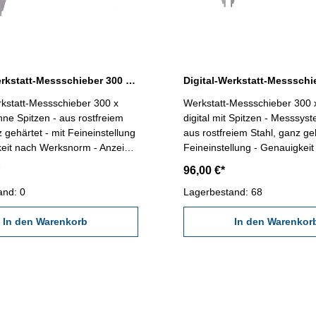
Digital-Werkstatt-Messschieber 300 x 150 mm ohne Spitzen 3V
rkstatt-Messschieber 300 x
Werkstatt-Messschieber 300
e Spitzen - aus rostfreiem
digital mit Spitzen - Messsyst
z gehärtet - mit Feineinstellung
aus rostfreiem Stahl, ganz geh
keit nach Werksnorm - Anzeige
Feineinstellung - Genauigkeit
er 0,0005" - mit Ein/Aus-,
Werksnorm - Anzeige 0,01 m
96,00 €*
/Abs-, Hold-, Tol- und Preset-
0,0005" - mit Ein/Aus-, Null-, 
esssystem mit 3 V -
and: 0
Hold-Taste - Datenausgang R
Lagerbestand: 68
ang RB5 - Lieferung im
Lieferung im Behältnis/Kasten
Kasten (dient nur zum
In den Warenkorb
zum Transport!) Genauigkeit 0,03 mm
In den Warenkor
) Genauigkeit 0,03 mm
Schnabellänge 60 mm Messb
änge 150 mm Messbereich 300
mm / 12"