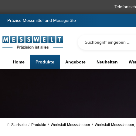
springen
Zur Hauptnavigation springen
Telefonisc
Präzise Messmittel und Messgeräte
Home
Produkte
Angebote
Neuheiten
We
Startseite
Produkte
Werkstatt-Messschieber
Werkstatt-Messschieber, d
/
/
/