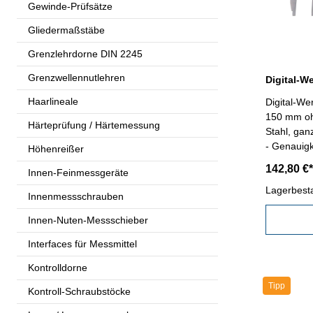
Gewinde-Prüfsätze
Gliedermaßstäbe
Grenzlehrdorne DIN 2245
Grenzwellennutlehren
Haarlineale
Digital-We
150 mm ohn
Härteprüfung / Härtemessung
Stahl, gan
- Genauig
Höhenreißer
0,01 mm od
142,80 €*
Innen-Feinmessgeräte
mm/inch, 0
Tasten - M
Lagerbest
Innenmessschrauben
Datenausg
Behältnis/
Innen-Nuten-Messschieber
Transport!
Interfaces für Messmittel
Schnabell
mm / 12"
Kontrolldorne
Tipp
Kontroll-Schraubstöcke