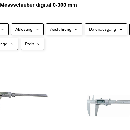
-Messschieber digital 0-300 mm
Ablesung
Ausführung
Datenausgang
änge
Preis