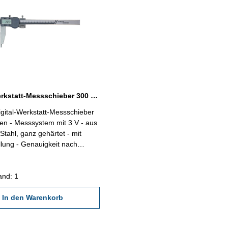
Digital-Werkstatt-Messschieber 300 x 90 mm ohne Spitzen 3 V
gital-Werkstatt-Messschieber
en - Messsystem mit 3 V - aus
Stahl, ganz gehärtet - mit
llung - Genauigkeit nach
 - Anzeige 0,01 mm oder
it Ein/Aus-, Null-, Unit- und
e - Datenausgang RB 5 -
and: 1
im Behältnis/Kasten (dient nur
gkeit 0,05 mm
In den Warenkorb
änge 90 mm Messbereich 300