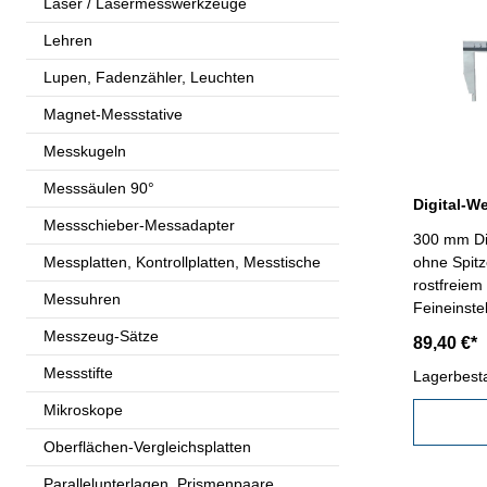
Laser / Lasermesswerkzeuge
Lehren
Lupen, Fadenzähler, Leuchten
Magnet-Messstative
Messkugeln
Messsäulen 90°
Messschieber-Messadapter
300 mm Di
Messplatten, Kontrollplatten, Messtische
ohne Spitz
rostfreiem 
Messuhren
Feineinste
Werksnorm
Messzeug-Sätze
89,40 €*
0,0005" - m
Messstifte
Hold-Tast
Lagerbest
Lieferung 
Mikroskope
zum Transport!) Genaui
Schnabell
Oberflächen-Vergleichsplatten
mm / 12"
Parallelunterlagen, Prismenpaare