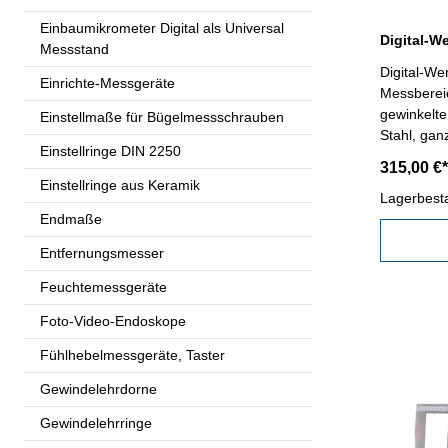
Einbaumikrometer Digital als Universal
Messstand
Digital-We
Einrichte-Messgeräte
Messberei
gewinkelte
Einstellmaße für Bügelmessschrauben
Stahl, gan
Einstellringe DIN 2250
- Messsystem mit
315,00 €*
mm/inch-, 
Einstellringe aus Keramik
Tasten - Datenausgang RB 5 -
Lagerbest
Endmaße
Genauigkeit 
0,01 mm ode
Entfernungsmesser
Behältnis/
Transport!) Genauigkeit 0,08
Feuchtemessgeräte
Schnabell
Foto-Video-Endoskope
mm
Fühlhebelmessgeräte, Taster
Gewindelehrdorne
Gewindelehrringe